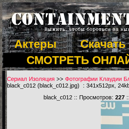
Актеры
Скачать
СМОТРЕТЬ ОНЛА
Сериал Изоляция
>>
Фотографии Клаудии Бл
black_c012 (black_c012.jpg) : 341x512px, 24k
black_c012 :: Просмотров:
227
: