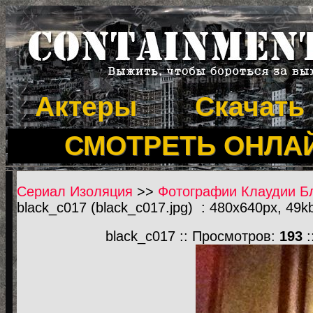
Актеры
Скачать
СМОТРЕТЬ ОНЛА
Сериал Изоляция
>>
Фотографии Клаудии Бл
black_c017 (black_c017.jpg) : 480x640px, 49k
black_c017 :: Просмотров:
193
: