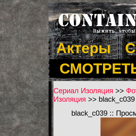
Актеры
С
СМОТРЕТ
Сериал Изоляция
>>
Фо
Изоляция
>> black_c039 
black_c039 :: Прос