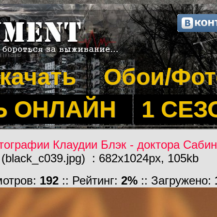
качать
Обои/Фот
Ь ОНЛАЙН
1 СЕЗ
тографии Клаудии Блэк - доктора Саби
(black_c039.jpg) : 682x1024px, 105kb
мотров:
192
:: Рейтинг:
2%
:: Загружено: