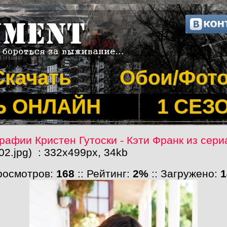
Скачать
Обои/Фот
Ь ОНЛАЙН
1 СЕЗ
рафии Кристен Гутоски - Кэти Франк из сер
02.jpg) : 332x499px, 34kb
Просмотров:
168
:: Рейтинг:
2%
:: Загружено:
1