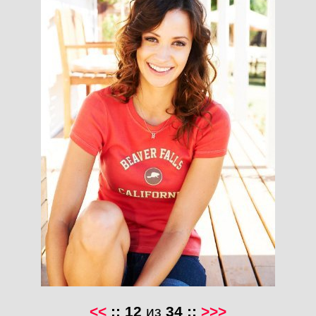
<<
::
12
из
34
::
>>>