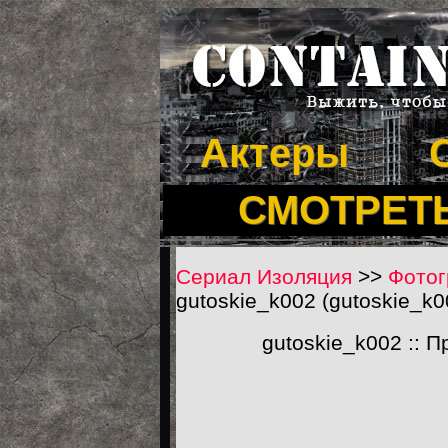
Актеры
СМОТРЕТ
Сериал Изоляция
>>
Фотог
gutoskie_k002 (gutoskie_k0
gutoskie_k002 :: 