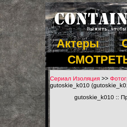
Актеры
СМОТРЕТ
Сериал Изоляция
>>
Фотог
gutoskie_k010 (gutoskie_k0
gutoskie_k010 :: 