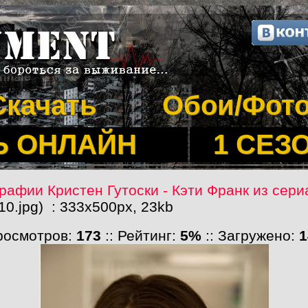
Скачать
Обои/Фот
Ь ОНЛАЙН
1 СЕЗ
рафии Кристен Гутоски - Кэти Франк из сер
10.jpg) : 333x500px, 23kb
Просмотров:
173
:: Рейтинг:
5%
:: Загружено:
1