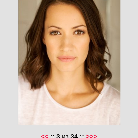
<<
::
3
из
34
::
>>>