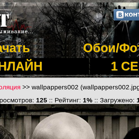
ачать
Обои/Фо
ОНЛАЙН
1 С
оляция
>> wallpappers002 (wallpappers002.jp
Просмотров:
125
:: Рейтинг:
1%
:: Загружено: