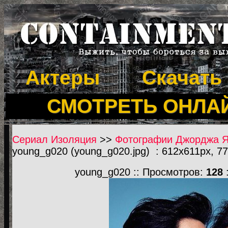
Актеры
Скачать
СМОТРЕТЬ ОНЛА
Сериал Изоляция
>>
Фотографии Джорджа Ян
young_g020 (young_g020.jpg) : 612x611px, 7
young_g020 :: Просмотров:
128
: